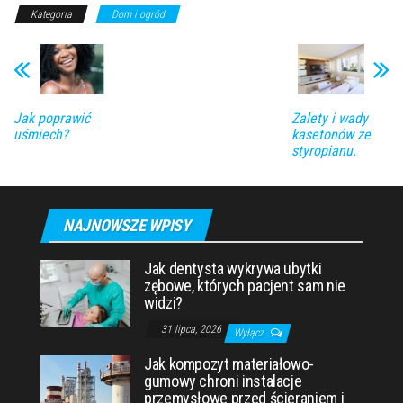
Kategoria
Dom i ogród
Jak poprawić
Zalety i wady
uśmiech?
kasetonów ze
styropianu.
NAJNOWSZE WPISY
Jak dentysta wykrywa ubytki
zębowe, których pacjent sam nie
widzi?
31 lipca, 2026
Wyłącz
Jak kompozyt materiałowo-
gumowy chroni instalacje
przemysłowe przed ścieraniem i