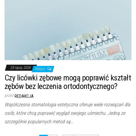
23 lipca, 2026
Wyłącz
Czy licówki zębowe mogą poprawić kształt
zębów bez leczenia ortodontycznego?
przez
REDAKCJA
Współczesna stomatologia estetyczna oferuje wiele rozwiązań dla
osób, które chcą poprawić wygląd swojego uśmiechu. Jedną ze
szczególnie popularnych metod są…