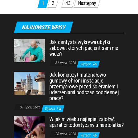
Stronicowanie wpisów
1
2
…
43
Następny
NAJNOWSZE WPISY
Jak dentysta wykrywa ubytki
zębowe, których pacjent sam nie
widzi?
31 lipca, 2026
Wyłącz
Jak kompozyt materiałowo-
gumowy chroni instalacje
przemysłowe przed ścieraniem i
uderzeniami podczas codziennej
pracy?
31 lipca, 2026
Wyłącz
W jakim wieku najlepiej założyć
aparat ortodontyczny u nastolatka?
28 lipca, 2026
Wyłącz