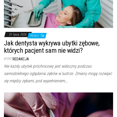
31 lipca, 2026
Wyłącz
Jak dentysta wykrywa ubytki zębowe,
których pacjent sam nie widzi?
przez
REDAKCJA
Nie każdy ubytek próchnicowy jest widoczny podczas
samodzielnego oglądania zębów w lustrze. Zmiany mogą rozwijać
się między zębami, pod wypełnieniem,…