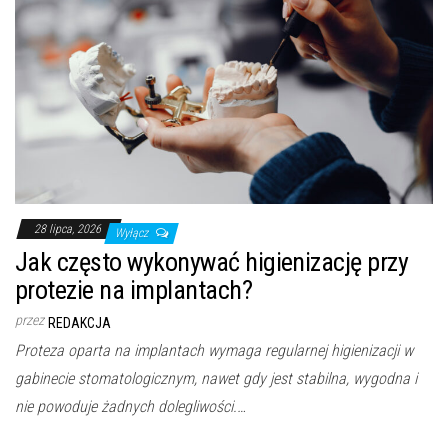
28 lipca, 2026
Wyłącz
Jak często wykonywać higienizację przy
protezie na implantach?
przez
REDAKCJA
Proteza oparta na implantach wymaga regularnej higienizacji w
gabinecie stomatologicznym, nawet gdy jest stabilna, wygodna i
nie powoduje żadnych dolegliwości.…