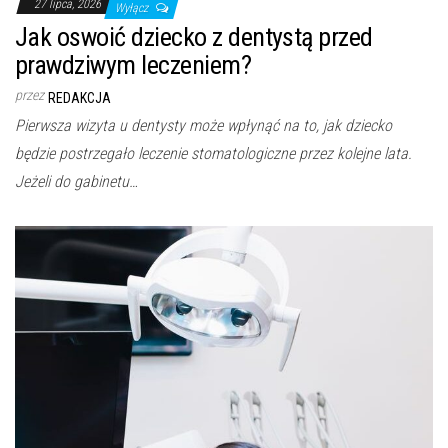
27 lipca, 2026
Wyłącz
Jak oswoić dziecko z dentystą przed
prawdziwym leczeniem?
przez
REDAKCJA
Pierwsza wizyta u dentysty może wpłynąć na to, jak dziecko
będzie postrzegało leczenie stomatologiczne przez kolejne lata.
Jeżeli do gabinetu…