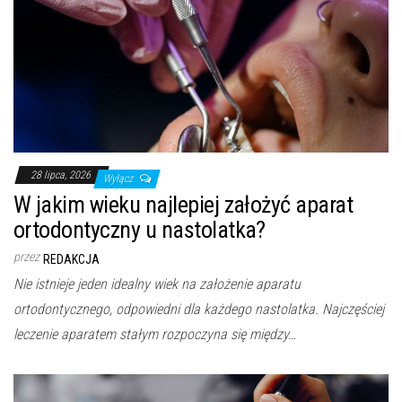
28 lipca, 2026
Wyłącz
W jakim wieku najlepiej założyć aparat
ortodontyczny u nastolatka?
przez
REDAKCJA
Nie istnieje jeden idealny wiek na założenie aparatu
ortodontycznego, odpowiedni dla każdego nastolatka. Najczęściej
leczenie aparatem stałym rozpoczyna się między…