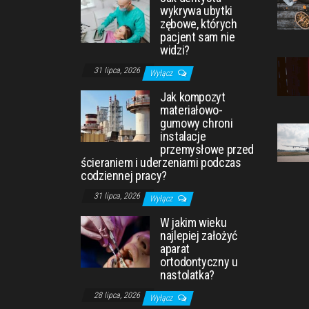
wykrywa ubytki
zębowe, których
pacjent sam nie
widzi?
31 lipca, 2026
Wyłącz
Jak kompozyt
materiałowo-
gumowy chroni
instalacje
przemysłowe przed
ścieraniem i uderzeniami podczas
codziennej pracy?
31 lipca, 2026
Wyłącz
W jakim wieku
najlepiej założyć
aparat
ortodontyczny u
nastolatka?
28 lipca, 2026
Wyłącz