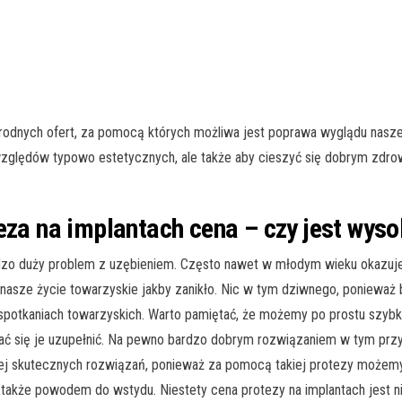
rodnych ofert, za pomocą których możliwa jest poprawa wyglądu nasze
 względów typowo estetycznych, ale także aby cieszyć się dobrym zdro
eza na implantach cena – czy jest wys
dzo duży problem z uzębieniem. Często nawet w młodym wieku okazuje 
 nasze życie towarzyskie jakby zanikło. Nic w tym dziwnego, ponieważ
u spotkaniach towarzyskich. Warto pamiętać, że możemy po prostu szyb
ać się je uzupełnić. Na pewno bardzo dobrym rozwiązaniem w tym przyp
dziej skutecznych rozwiązań, ponieważ za pomocą takiej protezy możemy
t także powodem do wstydu. Niestety cena protezy na implantach jest n