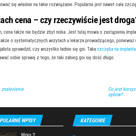
wać się właśnie na takie rozwiązanie. Popularna jest nawet cała szczęk
ach cena – czy rzeczywiście jest droga
 cena także nie będzie zbyt niska. Jest tutaj mowa o zastąpieniu imp
ć także o systematycznych wizytach u lekarza prowadzącego, ponieważ
jalista sprawdził, czy wszystko ładnie się goi. Taka
szczęka na implant
wać sobie sprawę z tego, że taki zabieg goi się dość długo.
 znalezienie
Co jest korzys
zębów?
PULARNE WPISY
KATEGORIE
Wpis 2