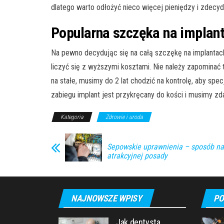
dlatego warto odłożyć nieco więcej pieniędzy i zdecydo
Popularna szczęka na implant
Na pewno decydując się na całą szczękę na implantach,
liczyć się z wyższymi kosztami. Nie należy zapomina
na stałe, musimy do 2 lat chodzić na kontrolę, aby spec
zabiegu implant jest przykręcany do kości i musimy zda
Kategoria
Zdrowie i uroda
Sepowskie uprawnienia – sposób na
atrakcyjnej posady
NAJNOWSZE WPISY
PO
Jak dentysta