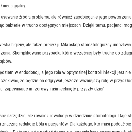
 nieosiągalny.
e i usuwanie źródła problemu, ale również zapobieganie jego powtórzen
jąc bakterie w trudno dostępnych miejscach. Dzięki temu, pacjenci mog
kwestia higieny, ale także precyzji. Mikroskop stomatologiczny umożliwia
enia. Skomplikowane przypadki, które wcześniej były trudne do zdiagno
 zębów.
ziem w endodoncji, a jego rola w optymalnej kontroli infekcji jest nie
czekiwać, że będzie on odgrywał jeszcze ważniejszą rolę w przyszłoś
, zapewniając im zdrowy i uśmiechnięty przyszły dzień.
ne narzędzie, ale również rewolucja w dziedzinie stomatologii. Daje s
ją i znaczną redukcję bólu u pacjentów. Dla każdego, kto musi poddać 