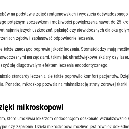
i zębów na podstawie zdjęć rentgenowskich i wyczucia doświadczoneg
 jego potężnym soczewkom i możliwości powiększenia nawet do 25-krotn
awet najmniejszych uszkodzeń, pęknięć czy niewidocznych dla oka gołym
orzeniach zębów i zaplanować odpowiednie leczenie.
ale także znacząco poprawia jakość leczenia. Stomatolodzy mają możli
woczesnymi narzędziami, takimi jak ultradźwiękowe skalary czy laser,
cieszyć się długotrwałym efektem leczenia endodontycznego.
osło standardy leczenia, ale także poprawiło komfort pacjentów. Dzięki
a. Ponadto, mikroskop pozwala na minimalizację straty zdrowej tkanki
dzięki mikroskopowi
em, które umożliwia lekarzom endodoncjom doskonałe wizualizowanie st
eryjne czy zapalenia. Dzięki mikroskopowi możliwe jest również dokład