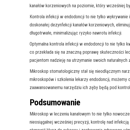
kanałów korzeniowych na poziomie, który wcześniej był
Kontrola infekcji w endodoncji to nie tylko wykrywani
doskonałej dezynfekcji kanałów korzeniowych, eliminu
długotrwałe, minimalizując ryzyko nawrotu infekcji.
Optymalna kontrola infekcji w endodoncji to nie tylko 
co przekłada się na znaczną poprawę skuteczności lecz
pacjentom nadzieję na utrzymanie swoich naturalnych
Mikroskop stomatologiczny stał się nieodłącznym narzęd
mikroskopów i szkolenia lekarzy endodoncji, możemy o
zaawansowanemu narzędziu ich zęby będą pod kontrolą
Podsumowanie
Mikroskop w leczeniu kanałowym to nie tylko nowoczes
nieosiągalnej wcześniej precyzji, kontrolę nad infekc