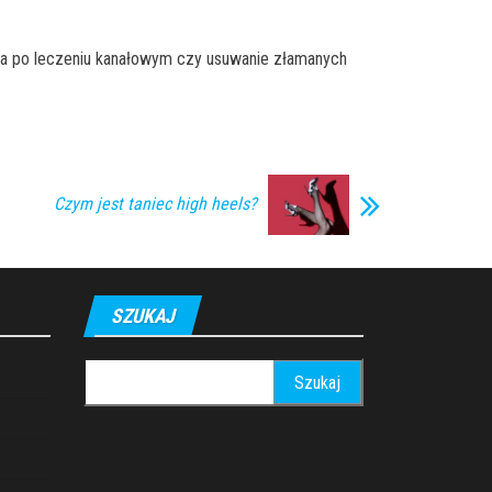
ba po leczeniu kanałowym czy usuwanie złamanych
Czym jest taniec high heels?
SZUKAJ
Szukaj: