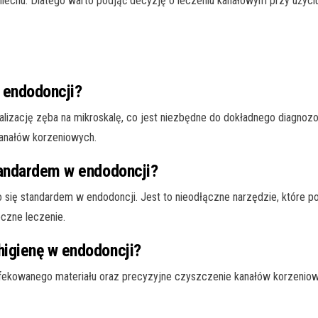
iechu. Dlatego warto podjąć decyzję o leczeniu kanałowym przy użyci
 endodoncji?
lizację zęba na mikroskalę, co jest niezbędne do dokładnego diagnozow
kanałów korzeniowych.
tandardem w endodoncji?
o się standardem w endodoncji. Jest to nieodłączne narzędzie, które 
eczne leczenie.
higienę w endodoncji?
nfekowanego materiału oraz precyzyjne czyszczenie kanałów korzenio