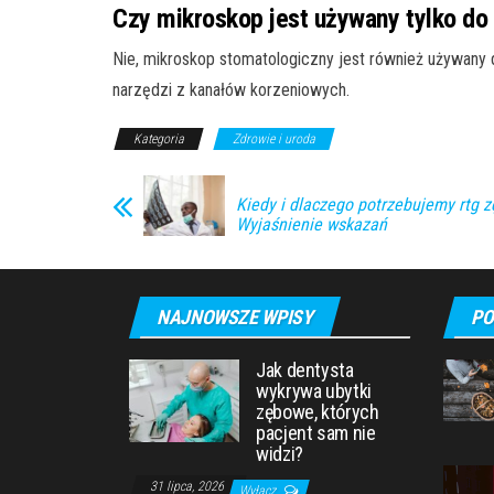
Czy mikroskop jest używany tylko do 
Nie, mikroskop stomatologiczny jest również używany
narzędzi z kanałów korzeniowych.
Kategoria
Zdrowie i uroda
Kiedy i dlaczego potrzebujemy rtg 
Wyjaśnienie wskazań
NAJNOWSZE WPISY
PO
Jak dentysta
wykrywa ubytki
zębowe, których
pacjent sam nie
widzi?
31 lipca, 2026
Wyłącz