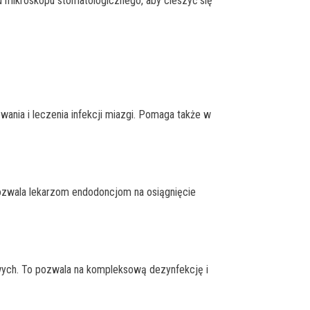
u mikroskopu stomatologicznego, aby cieszyć się
ania i leczenia infekcji miazgi. Pomaga także w
pozwala lekarzom endodoncjom na osiągnięcie
wych. To pozwala na kompleksową dezynfekcję i