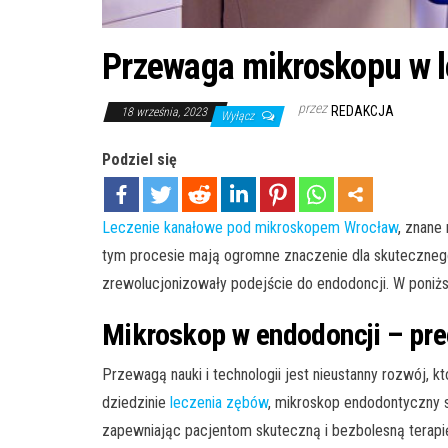
Przewaga mikroskopu w 
przez
REDAKCJA
18 września, 2023
Wyłącz
Podziel się
Leczenie kanałowe pod mikroskopem Wrocław
, znane
tym procesie mają ogromne znaczenie dla skutecznego
zrewolucjonizowały podejście do endodoncji. W poniż
Mikroskop w endodoncji – pr
Przewagą nauki i technologii jest nieustanny rozwój, 
dziedzinie
leczenia zębów
, mikroskop endodontyczny s
zapewniając pacjentom skuteczną i bezbolesną terapię