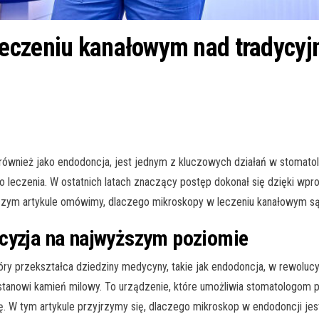
leczeniu kanałowym nad tradycy
 również jako endodoncja, jest jednym z kluczowych działań w stomatol
 leczenia. W ostatnich latach znaczący postęp dokonał się dzięki wp
szym artykule omówimy, dlaczego mikroskopy w leczeniu kanałowym są 
ecyzja na najwyższym poziomie
który przekształca dziedziny medycyny, takie jak endodoncja, w rewoluc
tanowi kamień milowy. To urządzenie, które umożliwia stomatologom p
. W tym artykule przyjrzymy się, dlaczego mikroskop w endodoncji jes