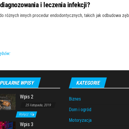
diagnozowania i leczenia infekcji?
 do różnych innych procedur endodontycznych, takich jak odbudowa zę
zębów:
PULARNE WPISY
KATEGORIE
Wpis 2
Biznes
25 listopada, 2019
Dom i ogród
Wyłącz
Motoryzacja
Wpis 3