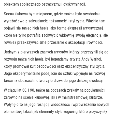
obiektem społecznego ostracyzmu i dyskryminacji.
Scena klubowa była miejscem, gdzie można było swobodnie
wyrażać swoją seksualność, tożsamość i styl życia. Właśnie tam
pojawił się taniec high heels jako forma ekspresji artystycznej,
która nie tylko potrafiła zachwycić widownię swoją elegancją, ale
również przekazywać silne przesłanie o akceptacji i równości.
Jednym z pierwszych znanych artystów, którzy przyczynili się do
rozwoju tańca high heels, był legendarny artysta Andy Warhol,
który promował kult osobowości oraz ekscentryczny styl życia.
Jego eksperymentalne podejście do sztuki wpłynęło na rozwój
tańca na obcasach i otworzyło drzwi do jego dalszej ewolucji.
W ciągu lat 80. i 90. tańce na obcasach zyskały na popularności,
zarówno na scenie klubowej, jak i w mainstreamowej kulturze.
Wpłynęło to na jego rosnącą widoczność i wprowadzenie nowych
elementów, takich jak elementy stylu vogueing, które przyczyniły