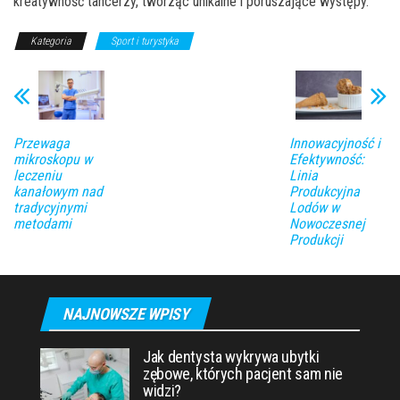
kreatywność tancerzy, tworząc unikalne i poruszające występy.
Kategoria
Sport i turystyka
Przewaga
Innowacyjność i
mikroskopu w
Efektywność:
leczeniu
Linia
kanałowym nad
Produkcyjna
tradycyjnymi
Lodów w
metodami
Nowoczesnej
Produkcji
NAJNOWSZE WPISY
Jak dentysta wykrywa ubytki
zębowe, których pacjent sam nie
widzi?