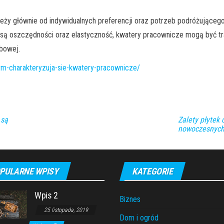
y głównie od indywidualnych preferencji oraz potrzeb podróżującego. 
m są oszczędności oraz elastyczność, kwatery pracownicze mogą być t
bowej.
zym-charakteryzuja-sie-kwatery-pracownicze/
 są
Zalety płytek
nowoczesnych
PULARNE WPISY
KATEGORIE
Wpis 2
Biznes
25 listopada, 2019
Dom i ogród