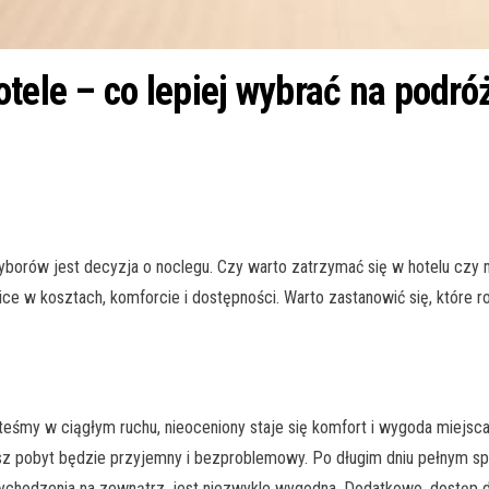
otele – co lepiej wybrać na podr
orów jest decyzja o noclegu. Czy warto zatrzymać się w hotelu czy 
żnice w kosztach, komforcie i dostępności. Warto zastanowić się, które
eśmy w ciągłym ruchu, nieoceniony staje się komfort i wygoda miejsca
sz pobyt będzie przyjemny i bezproblemowy. Po długim dniu pełnym sp
wychodzenia na zewnątrz, jest niezwykle wygodna. Dodatkowo, dostęp 