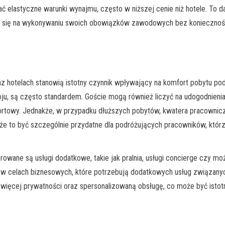
 elastyczne warunki wynajmu, często w niższej cenie niż hotele. To
e się na wykonywaniu swoich obowiązków zawodowych bez koniecznośc
az hotelach stanowią istotny czynnik wpływający na komfort pobytu po
oju, są często standardem. Goście mogą również liczyć na udogodnienia 
omfortowy. Jednakże, w przypadku dłuższych pobytów, kwatera pracown
 to być szczególnie przydatne dla podróżujących pracowników, którz
wane są usługi dodatkowe, takie jak pralnia, usługi concierge czy moż
 w celach biznesowych, które potrzebują dodatkowych usług związanyc
więcej prywatności oraz spersonalizowaną obsługę, co może być istotn