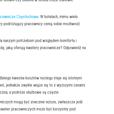
acownicze Częstochowa
. W hotelach, mimo wielu
zy podróżujący pracownicy cenią sobie możliwość
iada naszym potrzebom pod względem komfortu i
odę, jaką oferują kwatery pracownicze? Odpowiedź na
dlatego kwestia kosztów noclegu staje się istotnym
ień, jednakże zwykle wiąże się to z wyższymi cenami
aczna, a podróże służbowe są częste.
niczych mogą być znacznie niższe, zwłaszcza jeśli
r kwater pracowniczych może być korzystny pod