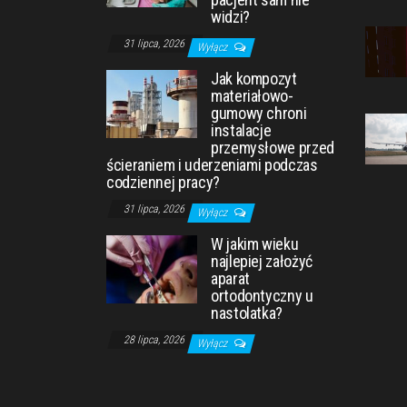
widzi?
31 lipca, 2026
Wyłącz
Jak kompozyt
materiałowo-
gumowy chroni
instalacje
przemysłowe przed
ścieraniem i uderzeniami podczas
codziennej pracy?
31 lipca, 2026
Wyłącz
W jakim wieku
najlepiej założyć
aparat
ortodontyczny u
nastolatka?
28 lipca, 2026
Wyłącz