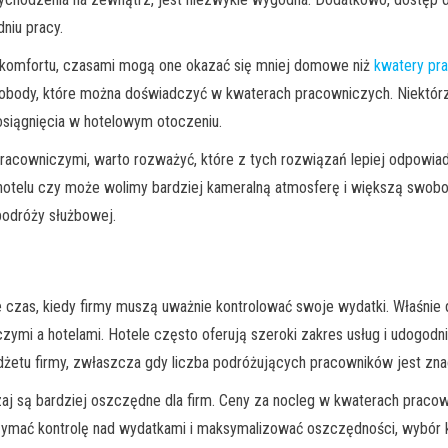
niu pracy.
 komfortu, czasami mogą one okazać się mniej domowe niż
kwatery pr
wobody, które można doświadczyć w kwaterach pracowniczych. Niektór
osiągnięcia w hotelowym otoczeniu.
pracowniczymi, warto rozważyć, które z tych rozwiązań lepiej odpow
 hotelu czy może wolimy bardziej kameralną atmosferę i większą swob
podróży służbowej.
że czas, kiedy firmy muszą uważnie kontrolować swoje wydatki. Właśnie 
mi a hotelami. Hotele często oferują szeroki zakres usług i udogodn
udżetu firmy, zwłaszcza gdy liczba podróżujących pracowników jest zn
aj są bardziej oszczędne dla firm. Ceny za nocleg w kwaterach pracow
 utrzymać kontrolę nad wydatkami i maksymalizować oszczędności, wybó