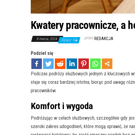
Kwatery pracownicze, a h
przez
REDAKCJA
8 marca, 2024
Wyłącz
Podziel się
Podczas podróży służbowych jednym z kluczowych wyb
staje się coraz bardziej istotna, biorąc pod uwagę ró
pracowników.
Komfort i wygoda
Podróżując w celach służbowych, szczególnie gdy jest
szeroki zakres udogodnień, które mogą sprawić, że na
restauracji hotelowej, by zjeść smaczny posiłek bez 