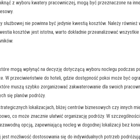
knąć z wyboru kwatery pracowniczej, mogą być przeznaczone na inne 
nesowy.
służbowej nie powinna być jedynie kwestią kosztów. Należy również wz
westia kosztów jest istotna, warto dokładnie przeanalizować wszystki
wników.
, które mogą wpłynąć na decyzję dotyczącą wyboru noclegu podczas p
cze. W przeciwieństwie do hoteli, gdzie dostępność pokoi może być o
m, które muszą szybko zorganizować zakwaterowanie dla swoich pracow
ch się planów podróży.
rategicznych lokalizacjach, bliżej centrów biznesowych czy innych mie
żbowo, co może znacznie ułatwić organizację podróży. W szczególnośc
ezawodną opcją, zapewniającą nocleg w dogodnej lokalizacji bez koni
 jest możliwość dostosowania się do indywidualnych potrzeb podróżują