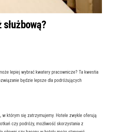
óż służbową?
może lepiej wybrać kwatery pracownicze? Ta kwestia
 rozwiązanie będzie lepsze dla podróżujących
, w którym się zatrzymujemy. Hotele zwykle oferują
otkań czy podróży, możliwość skorzystania z
do siłowni czy basenu w hotelu może stanowić