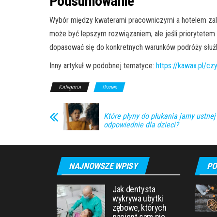
Podsumowanie
Wybór między kwaterami pracowniczymi a hotelem zależ
może być lepszym rozwiązaniem, ale jeśli priorytete
dopasować się do konkretnych warunków podróży służ
Inny artykuł w podobnej tematyce:
https://kawax.pl/c
Kategoria
Biznes
Które płyny do płukania jamy ustnej
odpowiednie dla dzieci?
NAJNOWSZE WPISY
PO
Jak dentysta
wykrywa ubytki
zębowe, których
pacjent sam nie