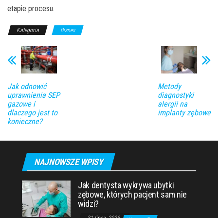
etapie procesu.
Kategoria
Biznes
Jak odnowić
Metody
uprawnienia SEP
diagnostyki
gazowe i
alergii na
dlaczego jest to
implanty zębowe
konieczne?
NAJNOWSZE WPISY
Jak dentysta wykrywa ubytki
zębowe, których pacjent sam nie
widzi?
31 lipca, 2026