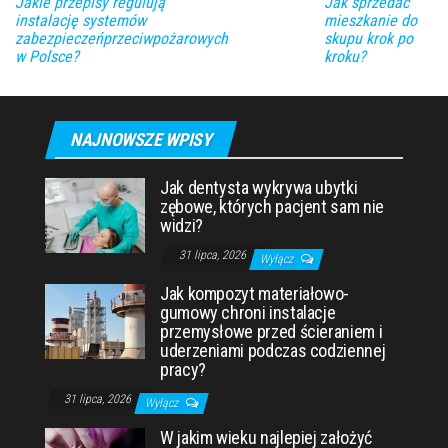
Jakie przepisy regulują
Jak sprzedać
instalację systemów
mieszkanie do
zabezpieczeńprzeciwpożarowych
skupu krok po
w Polsce?
kroku?
NAJNOWSZE WPISY
Jak dentysta wykrywa ubytki
zębowe, których pacjent sam nie
widzi?
31 lipca, 2026
Wyłącz
Jak kompozyt materiałowo-
gumowy chroni instalacje
przemysłowe przed ścieraniem i
uderzeniami podczas codziennej
pracy?
31 lipca, 2026
Wyłącz
W jakim wieku najlepiej założyć