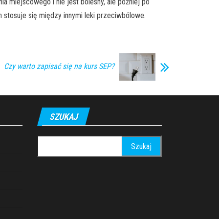
 miejscowego i nie jest bolesny, ale później po
h stosuje się między innymi leki przeciwbólowe.
Czy warto zapisać się na kurs SEP?
SZUKAJ
Szukaj: