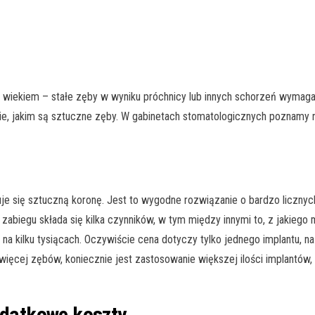
 z wiekiem – stałe zęby w wyniku próchnicy lub innych schorzeń wymag
nie, jakim są sztuczne zęby. W gabinetach stomatologicznych poznamy
je się sztuczną koronę. Jest to wygodne rozwiązanie o bardzo licznych 
abiegu składa się kilka czynników, w tym między innymi to, z jakiego 
na kilku tysiącach. Oczywiście cena dotyczy tylko jednego implantu, 
 więcej zębów, koniecznie jest zastosowanie większej ilości implantó
dodatkowe koszty