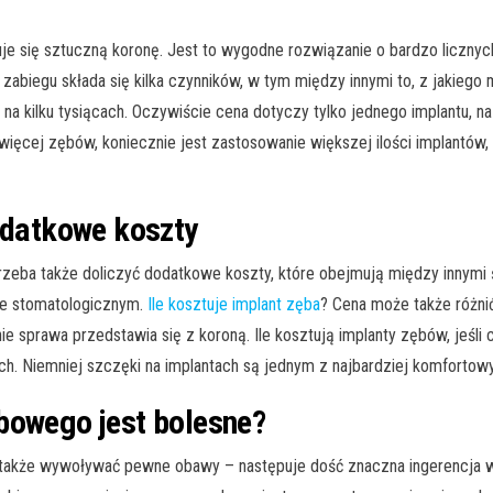
je się sztuczną koronę. Jest to wygodne rozwiązanie o bardzo licznych 
abiegu składa się kilka czynników, w tym między innymi to, z jakiego 
na kilku tysiącach. Oczywiście cena dotyczy tylko jednego implantu, 
 więcej zębów, koniecznie jest zastosowanie większej ilości implantó
dodatkowe koszty
eba także doliczyć dodatkowe koszty, które obejmują między innymi ś
cie stomatologicznym.
Ile kosztuje implant zęba
? Cena może także różnić
bnie sprawa przedstawia się z koroną. Ile kosztują implanty zębów, j
ch. Niemniej szczęki na implantach są jednym z najbardziej komforto
bowego jest bolesne?
 także wywoływać pewne obawy – następuje dość znaczna ingerencja w