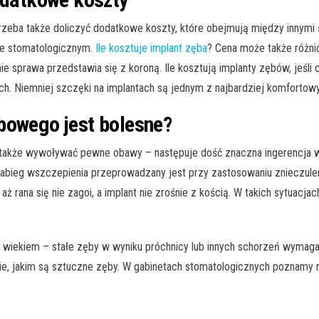
eba także doliczyć dodatkowe koszty, które obejmują między innymi ś
cie stomatologicznym.
Ile kosztuje implant zęba
? Cena może także różnić
bnie sprawa przedstawia się z koroną. Ile kosztują implanty zębów, j
ch. Niemniej szczęki na implantach są jednym z najbardziej komforto
bowego jest bolesne?
 także wywoływać pewne obawy – następuje dość znaczna ingerencja w
ieg wszczepienia przeprowadzany jest przy zastosowaniu znieczulenia
rana się nie zagoi, a implant nie zrośnie z kością. W takich sytuacjac
 z wiekiem – stałe zęby w wyniku próchnicy lub innych schorzeń wymag
nie, jakim są sztuczne zęby. W gabinetach stomatologicznych poznamy