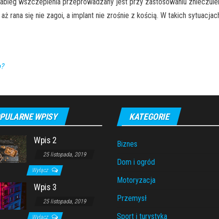
ieg wszczepienia przeprowadzany jest przy zastosowaniu znieczulenia
rana się nie zagoi, a implant nie zrośnie z kością. W takich sytuacjac
o?
PULARNE WPISY
KATEGORIE
Wpis 2
Biznes
25 listopada, 2019
Dom i ogród
Wyłącz
Motoryzacja
Wpis 3
Przemysł
25 listopada, 2019
Sport i turystyka
Wyłącz