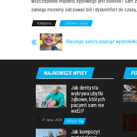
wszczepienie implantu zębowego jest bolesne? Sam zab
zabiegu możemy odczuwać ból i dyskomfort do czasu, aż 
Kategoria
Zdrowie i uroda
Dlaczego należy podciąć wędzidełk
NAJNOWSZE WPISY
PO
Jak dentysta
wykrywa ubytki
zębowe, których
pacjent sam nie
widzi?
31 lipca, 2026
Wyłącz
Jak kompozyt