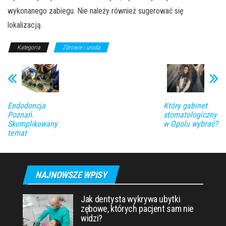
wykonanego zabiegu. Nie należy również sugerować się
lokalizacją.
Kategoria
Zdrowie i uroda
Endodoncja
Który gabinet
Poznań.
stomatologiczny
Skomplikowany
w Opolu wybrać?
temat
NAJNOWSZE WPISY
Jak dentysta wykrywa ubytki
zębowe, których pacjent sam nie
widzi?