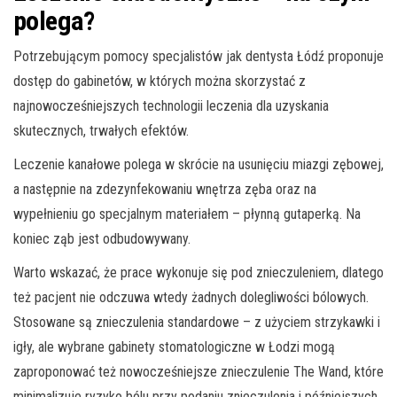
polega?
Potrzebującym pomocy specjalistów jak dentysta Łódź proponuje
dostęp do gabinetów, w których można skorzystać z
najnowocześniejszych technologii leczenia dla uzyskania
skutecznych, trwałych efektów.
Leczenie kanałowe polega w skrócie na usunięciu miazgi zębowej,
a następnie na zdezynfekowaniu wnętrza zęba oraz na
wypełnieniu go specjalnym materiałem – płynną gutaperką. Na
koniec ząb jest odbudowywany.
Warto wskazać, że prace wykonuje się pod znieczuleniem, dlatego
też pacjent nie odczuwa wtedy żadnych dolegliwości bólowych.
Stosowane są znieczulenia standardowe – z użyciem strzykawki i
igły, ale wybrane gabinety stomatologiczne w Łodzi mogą
zaproponować też nowocześniejsze znieczulenie The Wand, które
minimalizuje ryzyko bólu przy podaniu znieczulenia i późniejszych