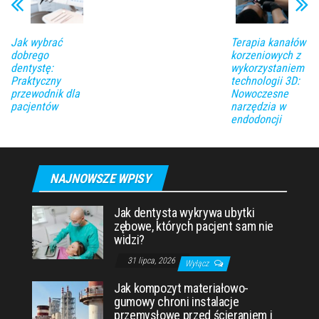
Jak wybrać
Terapia kanałów
dobrego
korzeniowych z
dentystę:
wykorzystaniem
Praktyczny
technologii 3D:
przewodnik dla
Nowoczesne
pacjentów
narzędzia w
endodoncji
NAJNOWSZE WPISY
Jak dentysta wykrywa ubytki
zębowe, których pacjent sam nie
widzi?
31 lipca, 2026
Wyłącz
Jak kompozyt materiałowo-
gumowy chroni instalacje
przemysłowe przed ścieraniem i