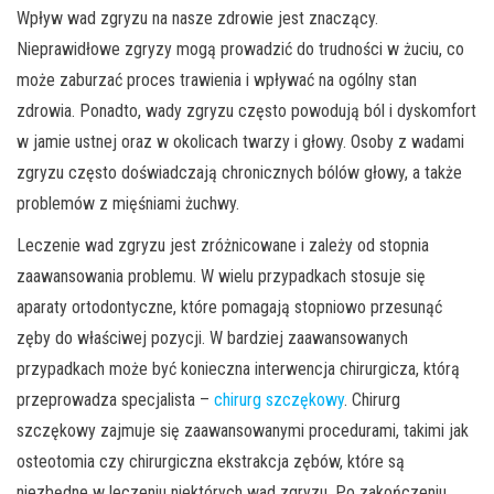
Wpływ wad zgryzu na nasze zdrowie jest znaczący.
Nieprawidłowe zgryzy mogą prowadzić do trudności w żuciu, co
może zaburzać proces trawienia i wpływać na ogólny stan
zdrowia. Ponadto, wady zgryzu często powodują ból i dyskomfort
w jamie ustnej oraz w okolicach twarzy i głowy. Osoby z wadami
zgryzu często doświadczają chronicznych bólów głowy, a także
problemów z mięśniami żuchwy.
Leczenie wad zgryzu jest zróżnicowane i zależy od stopnia
zaawansowania problemu. W wielu przypadkach stosuje się
aparaty ortodontyczne, które pomagają stopniowo przesunąć
zęby do właściwej pozycji. W bardziej zaawansowanych
przypadkach może być konieczna interwencja chirurgicza, którą
przeprowadza specjalista –
chirurg szczękowy
. Chirurg
szczękowy zajmuje się zaawansowanymi procedurami, takimi jak
osteotomia czy chirurgiczna ekstrakcja zębów, które są
niezbędne w leczeniu niektórych wad zgryzu. Po zakończeniu