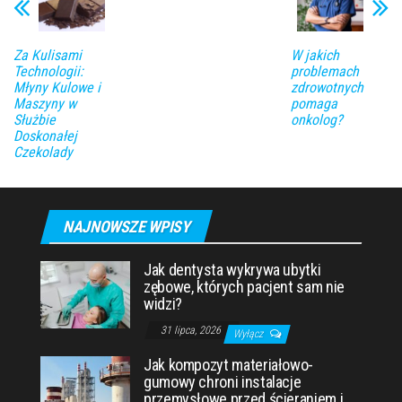
Za Kulisami
W jakich
Technologii:
problemach
Młyny Kulowe i
zdrowotnych
Maszyny w
pomaga
Służbie
onkolog?
Doskonałej
Czekolady
NAJNOWSZE WPISY
Jak dentysta wykrywa ubytki
zębowe, których pacjent sam nie
widzi?
31 lipca, 2026
Wyłącz
Jak kompozyt materiałowo-
gumowy chroni instalacje
przemysłowe przed ścieraniem i