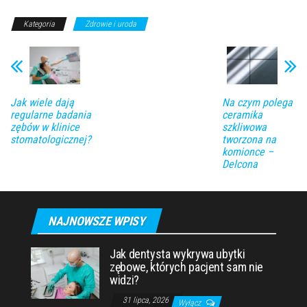
Kategoria
Zdrowie i uroda
Jak wiele dają
Na czym polega
regularne badania
ceramika
zębów w klinice
szkliwowa
stomatologicznej?
tworzona na
komionce –
Delcona
NAJNOWSZE WPISY
Jak dentysta wykrywa ubytki
zębowe, których pacjent sam nie
widzi?
31 lipca, 2026
Wyłącz