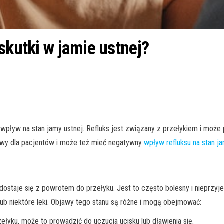
skutki w jamie ustnej?
wpływ na stan jamy ustnej. Refluks jest związany z przełykiem i może
liwy dla pacjentów i może też mieć negatywny
wpływ refluksu na stan j
a dostaje się z powrotem do przełyku. Jest to często bolesny i nieprzyj
ub niektóre leki. Objawy tego stanu są różne i mogą obejmować:
zełyku, może to prowadzić do uczucia ucisku lub dławienia się.