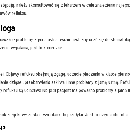
ystępują, należy skonsultować się z lekarzem w celu znalezienia najle
awów refluksu.
ologa
ma poważne problemy z jamą ustną, ważne jest, aby udać się do stomatol
enie wypalania, jeśli to konieczne.
j. Objawy refluksu obejmują zgagę, uczucie pieczenia w klatce piersio
nie dziąseł, przebarwienia szkliwa i inne problemy z jamą ustną. Refl
y refluksu są uciążliwe lub jeśli pacjent ma poważne problemy z jamą u
sok żołądkowy zostaje wycofany do przełyku. Jest to częsta choroba, 
ej?