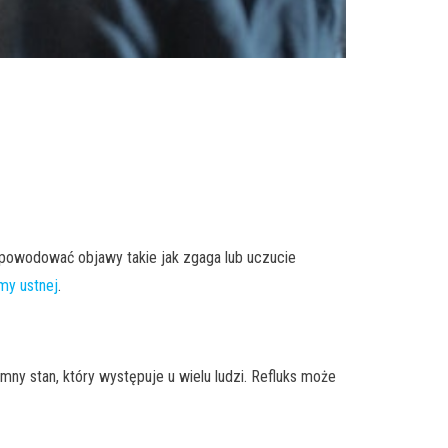
 powodować objawy takie jak zgaga lub uczucie
amy ustnej
.
emny stan, który występuje u wielu ludzi. Refluks może