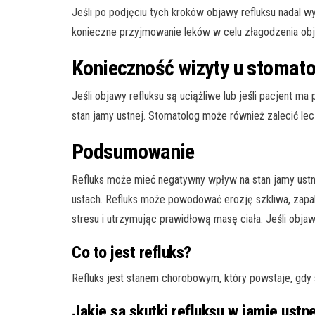
Jeśli po podjęciu tych kroków objawy refluksu nadal w
konieczne przyjmowanie leków w celu złagodzenia obj
Konieczność wizyty u stomat
Jeśli objawy refluksu są uciążliwe lub jeśli pacjent 
stan jamy ustnej. Stomatolog może również zalecić lecz
Podsumowanie
Refluks może mieć negatywny wpływ na stan jamy ustne
ustach. Refluks może powodować erozję szkliwa, zapale
stresu i utrzymując prawidłową masę ciała. Jeśli objaw
Co to jest refluks?
Refluks jest stanem chorobowym, który powstaje, gdy 
Jakie są skutki refluksu w jamie ustn