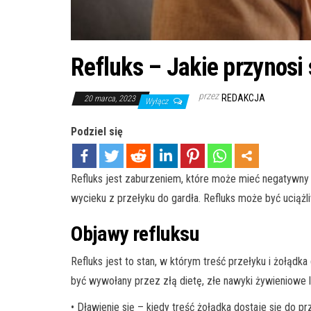
Refluks – Jakie przynosi 
przez
REDAKCJA
20 marca, 2023
Wyłącz
Podziel się
Refluks jest zaburzeniem, które może mieć negatywny 
wycieku z przełyku do gardła. Refluks może być uciąż
Objawy refluksu
Refluks jest to stan, w którym treść przełyku i żołądk
być wywołany przez złą dietę, złe nawyki żywieniowe l
• Dławienie się – kiedy treść żołądka dostaje się do pr