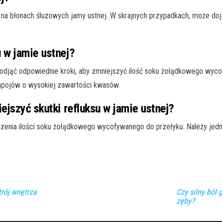
na błonach śluzowych jamy ustnej. W skrajnych przypadkach, może dojść
 w jamie ustnej?
y podjąć odpowiednie kroki, aby zmniejszyć ilość soku żołądkowego wyc
 napojów o wysokiej zawartości kwasów.
ejszyć skutki refluksu w jamie ustnej?
jszenia ilości soku żołądkowego wycofywanego do przełyku. Należy jedn
trój wnętrza
Czy silny ból
zęby?