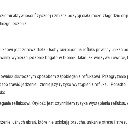
oziomu aktywności fizycznej i zmiana pozycji ciała może złagodzić obj
niego leczenia.
ksowi jest zdrowa dieta. Osoby cierpiące na refluks powinny unikać 
 powinny wybierać jedzenie bogate w błonnik, takie jak warzywa i owoc
t również skutecznym sposobem zapobiegania refluksowi. Przegryzanie 
sób trawić jedzenie i zmniejszy ryzyko wystąpienia refluksu. Ponadto, 
uks.
ania refluksowi. Otyłość jest czynnikiem ryzyka wystąpienia refluksu
enie luźnych ubrań, które nie uciskają brzucha, unikanie stresu i stre