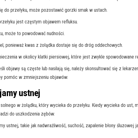
 się do przełyku, może pozostawić gorzki smak w ustach.
 przełyku jest częstym objawem refluksu.
łyku, może to powodować nudności.
el, ponieważ kwas z żołądka dostaje się do dróg oddechowych.
ieczenia w okolicy klatki piersiowej, które jest zwykle spowodowane r
i objawy są częste lub nasilają się, należy skonsultować się z lekarzem
 aby pomóc w zmniejszeniu objawów.
jamy ustnej
olnego w żołądku, który wycieka do przełyku. Kiedy wycieka do ust,
adzi do uszkodzenia zębów.
ustnej, takie jak nadwrażliwość, suchość, zapalenie błony śluzowej ja