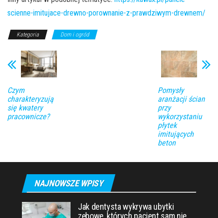
scienne-imitujace-drewno-porownanie-z-prawdziwym-drewnem/
Kategoria
Dom i ogród
Czym
Pomysły
charakteryzują
aranżacji ścian
się kwatery
przy
pracownicze?
wykorzystaniu
płytek
imitujących
beton
NAJNOWSZE WPISY
Jak dentysta wykrywa ubytki
zębowe, których pacjent sam nie