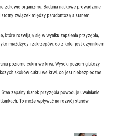
ólne zdrowie organizmu. Badania naukowe prowadzone
em istotny związek między paradontozą a stanem
, które rozwijają się w wyniku zapalenia przyzębia,
ko miażdżycy i zakrzepów, co z kolei jest czynnikiem
wania poziomu cukru we krwi. Wysoki poziom glukozy
ększych skoków cukru we krwi, co jest niebezpieczne
. Stan zapalny tkanek przyzębia powoduje uwalnianie
i tkankach. To może wpływać na rozwój stanów