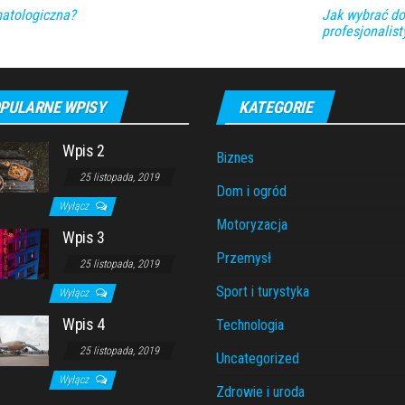
atologiczna?
Jak wybrać do
profesjonalis
PULARNE WPISY
KATEGORIE
Wpis 2
Biznes
25 listopada, 2019
Dom i ogród
Wyłącz
Motoryzacja
Wpis 3
Przemysł
25 listopada, 2019
Sport i turystyka
Wyłącz
Wpis 4
Technologia
25 listopada, 2019
Uncategorized
Wyłącz
Zdrowie i uroda