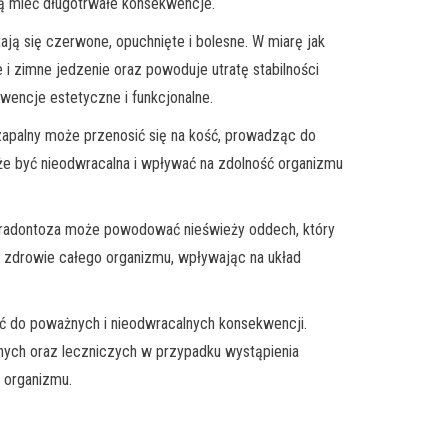
ą mieć długotrwałe konsekwencje.
ają się czerwone, opuchnięte i bolesne. W miarę jak
 i zimne jedzenie oraz powoduje utratę stabilności
ncje estetyczne i funkcjonalne.
 zapalny może przenosić się na kość, prowadząc do
może być nieodwracalna i wpływać na zdolność organizmu
 paradontoza może powodować nieświeży oddech, który
a zdrowie całego organizmu, wpływając na układ
ić do poważnych i nieodwracalnych konsekwencji.
znych oraz leczniczych w przypadku wystąpienia
 organizmu.