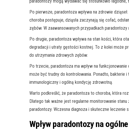
paradontozy mogą wydawać się stosunkowo łagodne, t
Po pierwsze, paradontoza wpływa na zdrowie dziąseł. P
choroba postępuje, dziąsła zaczynają się cofać, odsła
zębów. W zaawansowanych przypadkach paradontozy mo
Po drugie, paradontoza wpływa na stan kości, która o
degradacji i utraty gęstości kostnej. To z kolei może 
do utrzymania zdrowych zębów.
Po trzecie, paradontoza ma wpływ na funkcjonowanie c
może być trudny do kontrolowania. Ponadto, bakterie
immunologiczny i ogólną kondycję zdrowotną.
Warto podkreślić, że paradontoza to choroba, która r
Dlatego tak ważne jest regularne monitorowanie stanu
paradontozy. Wczesna diagnoza i skuteczne leczenie 
Wpływ paradontozy na ogólne