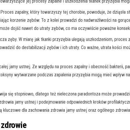
owarzyszące jej procesy zapalne i uszkodzenia tkanek przyzębia mog
roces zapalny, który towarzyszy tej chorobie, powoduje, że dziąsła st
niając korzenie zębów. To z kolei prowadzi do nadwrażliwości na gorące
że dojść nawet do utraty zębów, co ma oczywiście poważne konsekwe
tacza zęby. W miarę jak tkanki przyzębia ulegają uszkodzeniom, proces
prowadzić do destabilizacji zębów i ich utraty. Co ważne, utrata kości 
ałej jamy ustnej. Ze względu na proces zapalny i obecność bakterii,
 i toksyny wytwarzane podczas zapalenia przyzębia mogą mieć wpływ n
ozwija się stopniowo, dlatego też nieleczona paradontoza może prowadz
 zdrowia jamy ustnej i podejmowanie odpowiednich kroków profilaktyc
są kluczowe dla zachowania zdrowia jamy ustnej oraz ogólnego zdrowia
 zdrowie