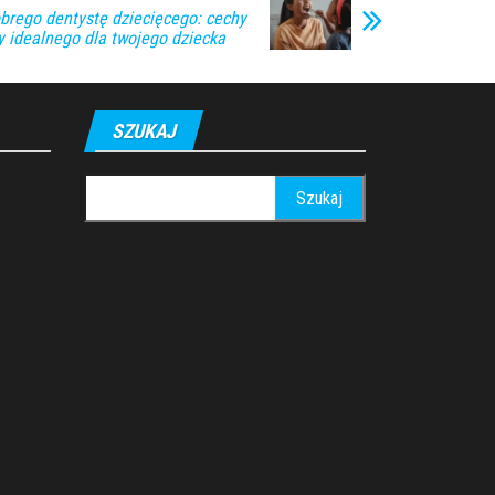
brego dentystę dziecięcego: cechy
ty idealnego dla twojego dziecka
SZUKAJ
Szukaj: