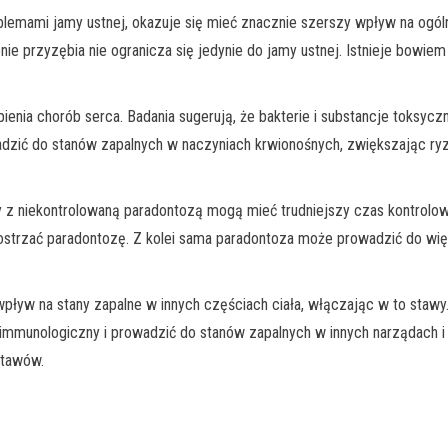
oblemami jamy ustnej, okazuje się mieć znacznie szerszy wpływ na og
enie przyzębia nie ogranicza się jedynie do jamy ustnej. Istnieje bowi
nia chorób serca. Badania sugerują, że bakterie i substancje toksyczne
zić do stanów zapalnych w naczyniach krwionośnych, zwiększając ryzy
y z niekontrolowaną paradontozą mogą mieć trudniejszy czas kontrolo
aostrzać paradontozę. Z kolei sama paradontoza może prowadzić do wi
 wpływ na stany zapalne w innych częściach ciała, włączając w to stawy
immunologiczny i prowadzić do stanów zapalnych w innych narządach 
stawów.