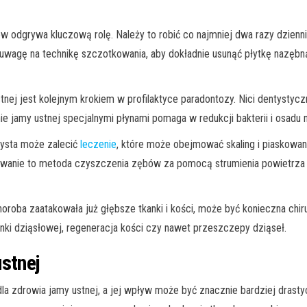
w odgrywa kluczową rolę. Należy to robić co najmniej dwa razy dzienni
 uwagę na technikę szczotkowania, aby dokładnie usunąć płytkę nazębną
stnej jest kolejnym krokiem w profilaktyce paradontozy. Nici dentystyc
e jamy ustnej specjalnymi płynami pomaga w redukcji bakterii i osadu
tysta może zalecić
leczenie
, które może obejmować skaling i piaskowan
owanie to metoda czyszczenia zębów za pomocą strumienia powietrza i 
oba zaatakowała już głębsze tkanki i kości, może być konieczna chiru
zonki dziąsłowej, regeneracja kości czy nawet przeszczepy dziąseł.
stnej
a zdrowia jamy ustnej, a jej wpływ może być znacznie bardziej drasty