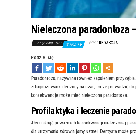
Nieleczona paradontoza 
przez
REDAKCJA
20 grudnia, 2023
Wyłącz
Podziel się
Paradontoza, nazywana również zapaleniem przyzębia, to
zdiagnozowany i leczony na czas, może prowadzić do p
konsekwencje może mieć nieleczona paradontoza.
Profilaktyka i leczenie parad
Aby uniknąć poważnych konsekwencji nieleczonej para
dla utrzymania zdrowia jamy ustnej. Dentysta może pr