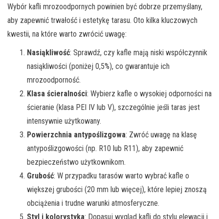
Wybór kafli mrozoodpornych powinien być dobrze przemyślany,
aby zapewnić trwałość i estetykę tarasu. Oto kilka kluczowych
kwestii, na które warto zwrócić uwagę:
Nasiąkliwość
: Sprawdź, czy kafle mają niski współczynnik
nasiąkliwości (poniżej 0,5%), co gwarantuje ich
mrozoodporność.
Klasa ścieralności
: Wybierz kafle o wysokiej odporności na
ścieranie (klasa PEI IV lub V), szczególnie jeśli taras jest
intensywnie użytkowany.
Powierzchnia antypoślizgowa
: Zwróć uwagę na klasę
antypoślizgowości (np. R10 lub R11), aby zapewnić
bezpieczeństwo użytkownikom.
Grubość
: W przypadku tarasów warto wybrać kafle o
większej grubości (20 mm lub więcej), które lepiej znoszą
obciążenia i trudne warunki atmosferyczne.
Styl i kolorystyka
: Dopasuj wygląd kafli do stylu elewacji i