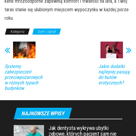
kafle mrozoodporne zapewnią komfort i trwałość na lata, a Twój
taras stanie się ulubionym miejscem wypoczynku w każdej porze
roku.
Kategoria
Dom i ogród
Systemy
Jakie dodatki
zabezpieczeń
najlepiej pasują
przeciwpożarowych
do butów
w różnych typach
erotycznych?
budynków
NAJNOWSZE WPISY
Jak dentysta wykrywa ubytki
zębowe, których pacjent sam nie