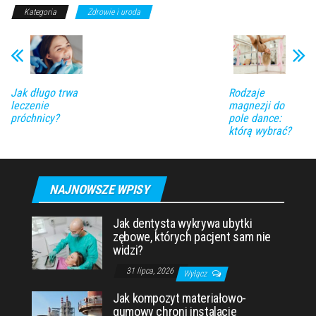
Kategoria
Zdrowie i uroda
Jak długo trwa
Rodzaje
leczenie
magnezji do
próchnicy?
pole dance:
którą wybrać?
NAJNOWSZE WPISY
Jak dentysta wykrywa ubytki
zębowe, których pacjent sam nie
widzi?
31 lipca, 2026
Wyłącz
Jak kompozyt materiałowo-
gumowy chroni instalacje