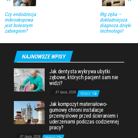
Czy endodoncja
Rtg zęba –
mikroskopowa
dokładniejsza
jest bolesnym
diagnoza dzięki
zabiegiem?
technologii!
NAJNOWSZE WPISY
Jak dentysta wykrywa ubytki
zębowe, których pacjent sam nie
widzi?
31 lipca, 2026
Wyłącz
Jak kompozyt materiałowo-
gumowy chroni instalacje
przemysłowe przed ścieraniem i
uderzeniami podczas codziennej
pracy?
31 lipca, 2026
Wyłącz