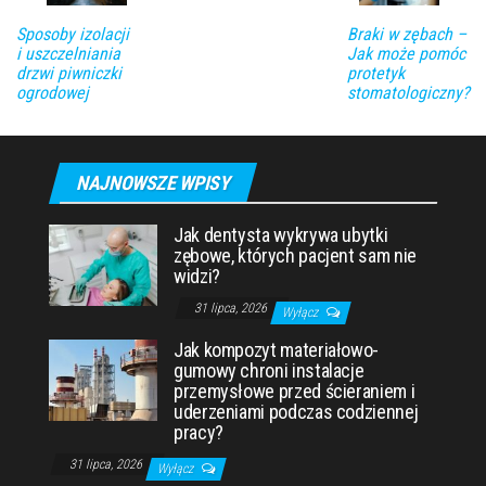
Sposoby izolacji
Braki w zębach –
i uszczelniania
Jak może pomóc
drzwi piwniczki
protetyk
ogrodowej
stomatologiczny?
NAJNOWSZE WPISY
Jak dentysta wykrywa ubytki
zębowe, których pacjent sam nie
widzi?
31 lipca, 2026
Wyłącz
Jak kompozyt materiałowo-
gumowy chroni instalacje
przemysłowe przed ścieraniem i
uderzeniami podczas codziennej
pracy?
31 lipca, 2026
Wyłącz