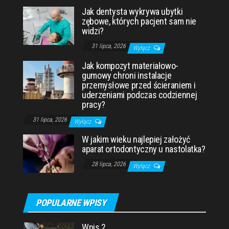
Jak dentysta wykrywa ubytki
zębowe, których pacjent sam nie
widzi?
31 lipca, 2026
Wyłącz
Jak kompozyt materiałowo-
gumowy chroni instalacje
przemysłowe przed ścieraniem i
uderzeniami podczas codziennej
pracy?
31 lipca, 2026
Wyłącz
W jakim wieku najlepiej założyć
aparat ortodontyczny u nastolatka?
28 lipca, 2026
Wyłącz
POPULARNE WPISY
Wpis 2