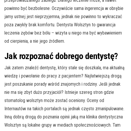
przeprowadzanego zabiegu. Dlatego leczenie może, a nawet
powinno być bezbolesne. Oczywiście sama ingerencja w obrębie
jamy ustnej jest nieprzyjemna, jednak nie powinno to wykraczać
poza zwykły brak komfortu. Dentysta Wolsztyn to gwarancja
leczenia zębów bez bólu – wizyta u niego ma być wybawieniem
od cierpienia, a nie jego źródłem.
Jak rozpoznać dobrego dentystę?
Jak zatem znaleźć dentystę, który stale się doszkala, ma aktualną
wiedzę i powołanie do pracy z pacjentem? Najłatwiejszą drogą
jest poszukanie porady wśród znajomych i rodziny. Jeśli jednak
nie ma się zbyt dużo przyjaciół? Istnieje szereg stron gdzie
stomatolog wolsztyn może zostać oceniony. Oceny od
Internautów na takich portalach są jednak często zmanipulowane.
Inną dobrą drogą do poznania opinii jaką ma klinika dentystyczna
Wolsztyn są lokalne grupy w mediach społecznościowych. Tam