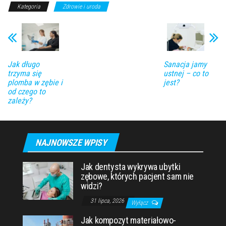
Kategoria
Zdrowie i uroda
Jak długo
Sanacja jamy
trzyma się
ustnej – co to
plomba w zębie i
jest?
od czego to
zależy?
NAJNOWSZE WPISY
Jak dentysta wykrywa ubytki
zębowe, których pacjent sam nie
widzi?
31 lipca, 2026
Wyłącz
Jak kompozyt materiałowo-