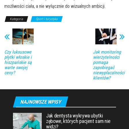
możliwości ciała, a nie wyłącznie do wizualnych ambicji.
Kategoria
Sport i turystyka
Czy luksusowe
Jak monitoring
płytki włoskie i
wierzytelności
hiszpańskie są
pomaga
warte swojej
zapobiegać
ceny?
niewypłacalności
klientów?
NAJNOWSZE WPISY
Jak dentysta wykrywa ubytki
zębowe, których pacjent sam nie
widzi?