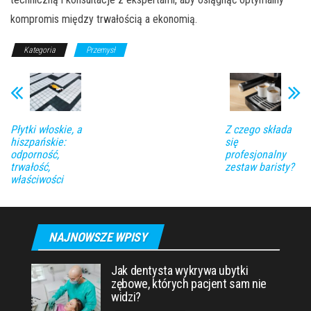
kompromis między trwałością a ekonomią.
Kategoria
Przemysł
Płytki włoskie, a
Z czego składa
hiszpańskie:
się
odporność,
profesjonalny
trwałość,
zestaw baristy?
właściwości
NAJNOWSZE WPISY
Jak dentysta wykrywa ubytki
zębowe, których pacjent sam nie
widzi?