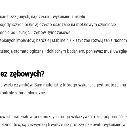
cie bezzębnych, najczęściej wykonane z akrylu.
pojedynczych braków, często osadzane na metalowym szkielecie.
ednio po usunięciu zębów, tymczasowe.
onych implantów, bardziej stabilne niż klasyczne rozwiązania ruchom
ltacją stomatologiczną i dokładnym badaniem, ponieważ musi uwzględn
tez zębowych?
a wielu czynników. Sam materiał, z którego wykonana jest proteza, ma
 kontrole stomatologiczne.
tów lub materiałów ceramicznych mogą wykazywać różną odporność na ś
elementów, są zazwyczaj trwalsze niż protezy całkowite wykonane w ca