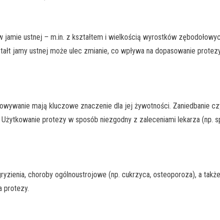
jamie ustnej – m.in. z kształtem i wielkością wyrostków zębodołowyc
ształt jamy ustnej może ulec zmianie, co wpływa na dopasowanie protez
howywanie mają kluczowe znaczenie dla jej żywotności. Zaniedbanie c
 Użytkowanie protezy w sposób niezgodny z zaleceniami lekarza (np.
 gryzienia, choroby ogólnoustrojowe (np. cukrzyca, osteoporoza), a ta
a protezy.