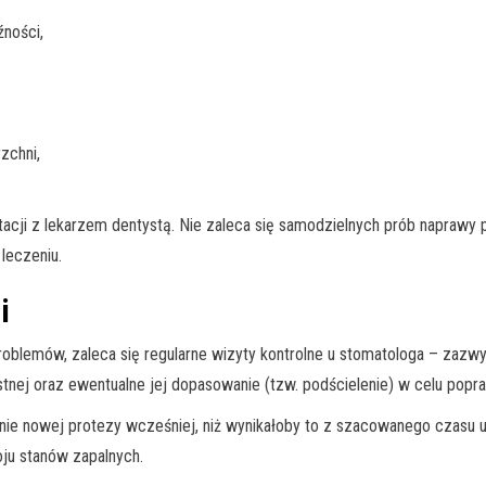
źności,
zchni,
tacji z lekarzem dentystą. Nie zaleca się samodzielnych prób naprawy 
leczeniu.
i
problemów, zaleca się regularne wizyty kontrolne u stomatologa – zazw
stnej oraz ewentualne jej dopasowanie (tzw. podścielenie) w celu popra
nie nowej protezy wcześniej, niż wynikałoby to z szacowanego czasu 
ju stanów zapalnych.