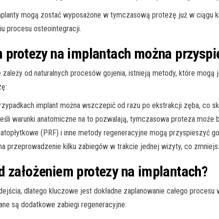
mplanty mogą zostać wyposażone w tymczasową protezę już w ciągu kil
 procesu osteointegracji.
m protezy na implantach można przyspi
 zależy od naturalnych procesów gojenia, istnieją metody, które mogą 
zę:
rzypadkach implant można wszczepić od razu po ekstrakcji zęba, co sk
eśli warunki anatomiczne na to pozwalają, tymczasowa proteza może b
topłytkowe (PRF) i inne metody regeneracyjne mogą przyspieszyć goje
a przeprowadzenie kilku zabiegów w trakcie jednej wizyty, co zmniejsz
d założeniem protezy na implantach?
ejścia, dlatego kluczowe jest dokładne zaplanowanie całego procesu
agane są dodatkowe zabiegi regeneracyjne.