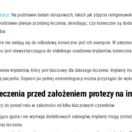
oszcz
. Na podstawie badań obrazowych, takich jak zdjęcia rentgenowsk
 podstawie planuje przebieg leczenia, określając, czy konieczne są dod
bia.
re nie nadają się do odbudowy, konieczne jest ich usunięcie. W zależn
ć kości jest niewystarczająca do stabilnego osadzenia implantów, konie
nia implantów, który jest kluczowy dla dalszego leczenia. Implanty mu
 pacjenta. Dopiero po pełnej osteointegracji można przystąpić do wyko
leczenia przed założeniem protezy na i
cy do ponad roku w zależności od kilku kluczowych czynników:
zająco gęsta i nie wymaga dodatkowych zabiegów, implanty mogą zosta
as leczenia.