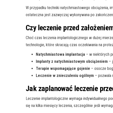
W przypadku techniki natychmiastowego obciążenia, i
ostateczna jest zazwyczaj wykonywana po zakończeniu
Czy leczenie przed założenie
Choć czas leczenia implantologicznego w dużej mierze
technologie, które skracają czas oczekiwania na prote
Natychmiastowa implantacja
– w niektórych p
Implanty z natychmiastowym obciążeniem
– j
Terapie wspomagające gojenie
– osocze boga
Leczenie w znieczuleniu ogólnym
– pozwala n
Jak zaplanować leczenie prze
Leczenie implantologiczne wymaga indywidualnego pod
się na kilka miesięcy leczenia, szczególnie jeśli wym