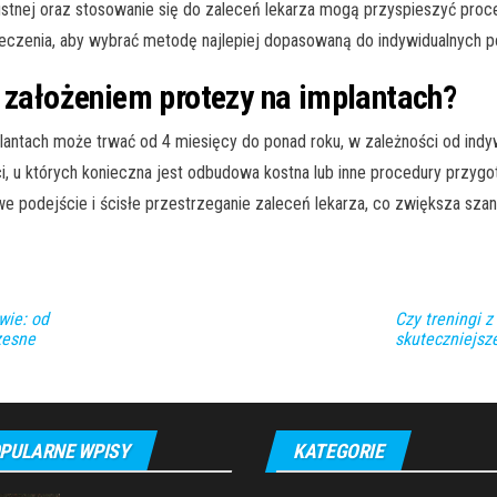
 ustnej oraz stosowanie się do zaleceń lekarza mogą przyspieszyć pro
eczenia, aby wybrać metodę najlepiej dopasowaną do indywidualnych p
d założeniem protezy na implantach?
lantach może trwać od 4 miesięcy do ponad roku, w zależności od indyw
nci, u których konieczna jest odbudowa kostna lub inne procedury prz
e podejście i ścisłe przestrzeganie zaleceń lekarza, co zwiększa szan
wie: od
Czy treningi 
zesne
skuteczniejsz
PULARNE WPISY
KATEGORIE