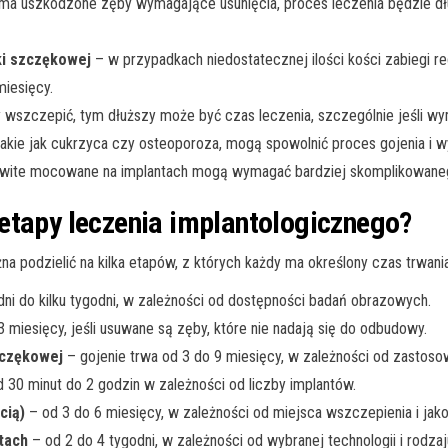
t ma uszkodzone zęby wymagające usunięcia, proces leczenia będzie dł
ki szczękowej
– w przypadkach niedostatecznej ilości kości zabiegi 
miesięcy.
 wszczepić, tym dłuższy może być czas leczenia, szczególnie jeśli wy
akie jak cukrzyca czy osteoporoza, mogą spowolnić proces gojenia i wy
wite mocowane na implantach mogą wymagać bardziej skomplikowanego 
etapy leczenia implantologicznego?
 podzielić na kilka etapów, z których każdy ma określony czas trwania
dni do kilku tygodni, w zależności od dostępności badań obrazowych.
 miesięcy, jeśli usuwane są zęby, które nie nadają się do odbudowy.
zczękowej
– gojenie trwa od 3 do 9 miesięcy, w zależności od zastosow
 30 minut do 2 godzin w zależności od liczby implantów.
cią)
– od 3 do 6 miesięcy, w zależności od miejsca wszczepienia i jako
tach
– od 2 do 4 tygodni, w zależności od wybranej technologii i rodzaj