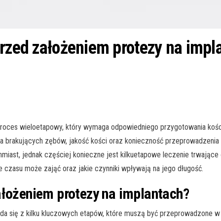
przed założeniem protezy na impl
roces wieloetapowy, który wymaga odpowiedniego przygotowania kości i
iczba brakujących zębów, jakość kości oraz konieczność przeprowadzen
iast, jednak częściej konieczne jest kilkuetapowe leczenie trwające o
le czasu może zająć oraz jakie czynniki wpływają na jego długość.
ałożeniem protezy na implantach?
da się z kilku kluczowych etapów, które muszą być przeprowadzone w o