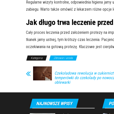
Regularne wizyty kontrolne, odpowiednia higiena jamy
zabiegu. Warto także omówić z lekarzem różne opcje l
Jak długo trwa leczenie prze
Cały proces leczenia przed założeniem protezy na imp
tkanek jamy ustnej, tym krótszy czas leczenia. Pacje
oczekiwania na gotową protezę. Kluczowe jest cierpliw
Kategoria
Zdrowie i uroda
Czekoladowa rewolucja w cukiernict
temperówki do czekolady po nowoc
oblewarki
NAJNOWSZE WPISY
PO