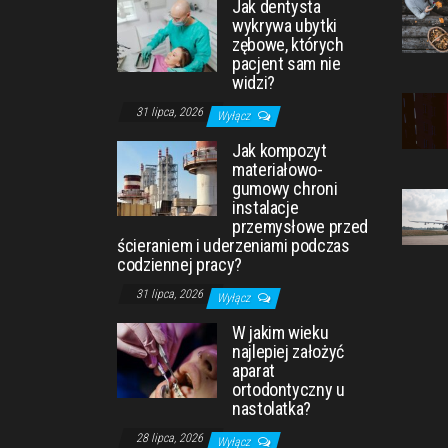
Jak dentysta
wykrywa ubytki
zębowe, których
pacjent sam nie
widzi?
31 lipca, 2026
Wyłącz
Jak kompozyt
materiałowo-
gumowy chroni
instalacje
przemysłowe przed
ścieraniem i uderzeniami podczas
codziennej pracy?
31 lipca, 2026
Wyłącz
W jakim wieku
najlepiej założyć
aparat
ortodontyczny u
nastolatka?
28 lipca, 2026
Wyłącz