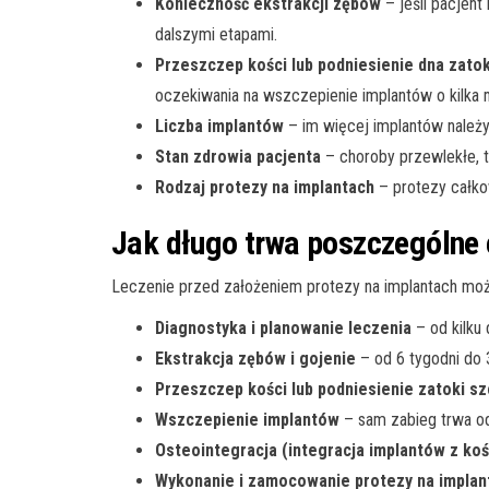
Konieczność ekstrakcji zębów
– jeśli pacjen
dalszymi etapami.
Przeszczep kości lub podniesienie dna zato
oczekiwania na wszczepienie implantów o kilka 
Liczba implantów
– im więcej implantów należy
Stan zdrowia pacjenta
– choroby przewlekłe, t
Rodzaj protezy na implantach
– protezy całko
Jak długo trwa poszczególne 
Leczenie przed założeniem protezy na implantach można
Diagnostyka i planowanie leczenia
– od kilku 
Ekstrakcja zębów i gojenie
– od 6 tygodni do 3
Przeszczep kości lub podniesienie zatoki s
Wszczepienie implantów
– sam zabieg trwa od
Osteointegracja (integracja implantów z koś
Wykonanie i zamocowanie protezy na implan