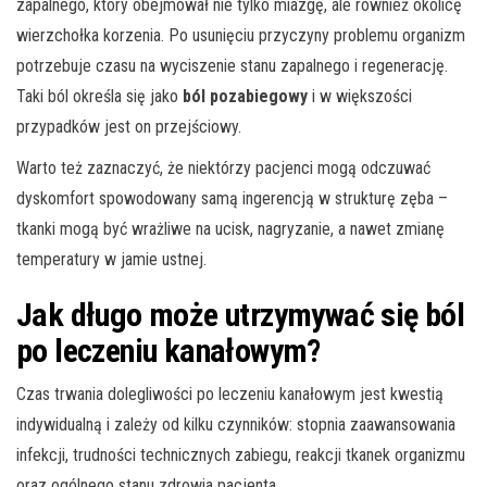
zapalnego, który obejmował nie tylko miazgę, ale również okolicę
wierzchołka korzenia. Po usunięciu przyczyny problemu organizm
potrzebuje czasu na wyciszenie stanu zapalnego i regenerację.
Taki ból określa się jako
ból pozabiegowy
i w większości
przypadków jest on przejściowy.
Warto też zaznaczyć, że niektórzy pacjenci mogą odczuwać
dyskomfort spowodowany samą ingerencją w strukturę zęba –
tkanki mogą być wrażliwe na ucisk, nagryzanie, a nawet zmianę
temperatury w jamie ustnej.
Jak długo może utrzymywać się ból
po leczeniu kanałowym?
Czas trwania dolegliwości po leczeniu kanałowym jest kwestią
indywidualną i zależy od kilku czynników: stopnia zaawansowania
infekcji, trudności technicznych zabiegu, reakcji tkanek organizmu
oraz ogólnego stanu zdrowia pacjenta.