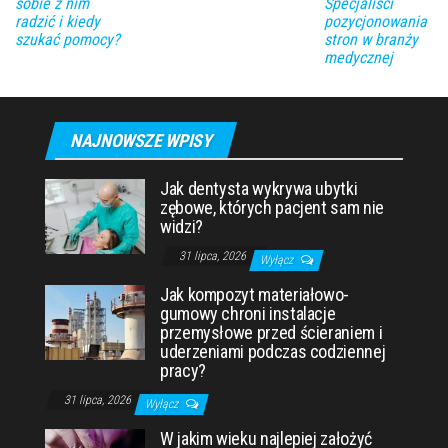
sobie z nim
Specjaliści
radzić i kiedy
pozycjonowania
szukać pomocy?
stron w branży
medycznej
NAJNOWSZE WPISY
Jak dentysta wykrywa ubytki
zębowe, których pacjent sam nie
widzi?
31 lipca, 2026
Wyłącz
Jak kompozyt materiałowo-
gumowy chroni instalacje
przemysłowe przed ścieraniem i
uderzeniami podczas codziennej
pracy?
31 lipca, 2026
Wyłącz
W jakim wieku najlepiej założyć