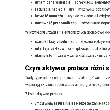
dynamiczne wsparcie
– sprężystość elementów
regulacja napięcia i siły
– możliwość dopasowani
łatwość montażu
– szybkie zakładanie i zdejm
możliwość personalizacji
– indywidualne dopas
W przypadku urządzeń elektronicznych dodatkowo doc
czujniki fazy chodu
– automatyczne wykrywanie 
interfejs użytkownika
– aplikacja mobilna lub p
akumulator
– zazwyczaj wystarczający na cały
Czym aktywna proteza różni s
Tradycyjne ortezy ortopedyczne działają głównie przez 
wspierają aktywnie ruchu chodu ani nie gromadzą energ
Z kolei aktywne protezy:
umożliwiają
naturalniejsze przetaczanie stop