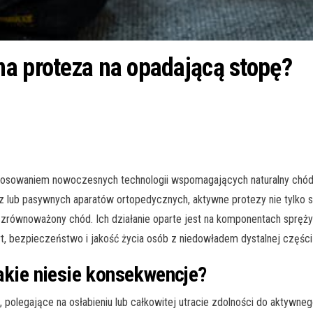
a proteza na opadającą stopę?
stosowaniem nowoczesnych technologii wspomagających naturalny chód
z lub pasywnych aparatów ortopedycznych, aktywne protezy nie tylko st
ej zrównoważony chód. Ich działanie oparte jest na komponentach spręży
rt, bezpieczeństwo i jakość życia osób z niedowładem dystalnej części
akie niesie konsekwencje?
, polegające na osłabieniu lub całkowitej utracie zdolności do aktywn