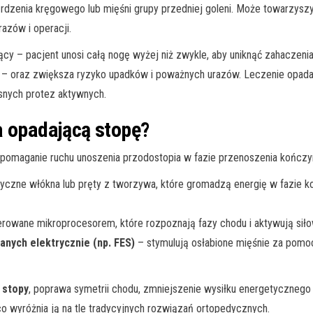
rdzenia kręgowego lub mięśni grupy przedniej goleni. Może towarzysz
razów i operacji.
y – pacjent unosi całą nogę wyżej niż zwykle, aby uniknąć zahaczeni
pa – oraz zwiększa ryzyko upadków i poważnych urazów. Leczenie opadaj
nych protez aktywnych.
a opadającą stopę?
omaganie ruchu unoszenia przodostopia w fazie przenoszenia kończyny
yczne włókna lub pręty z tworzywa, które gromadzą energię w fazie k
rowane mikroprocesorem, które rozpoznają fazy chodu i aktywują si
nych elektrycznie (np. FES)
– stymulują osłabione mięśnie za pomo
 stopy
, poprawa symetrii chodu, zmniejszenie wysiłku energetycznego 
co wyróżnia ją na tle tradycyjnych rozwiązań ortopedycznych.