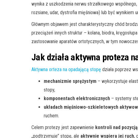
wynika z uszkodzenia nerwu strzałkowego wspólnego, 
rozsiane, udar, dystrofia mięśniowa) lub być wynikiem u
Głównym objawem jest charakterystyczny chód brodząc
przeciążeń innych struktur – kolana, biodra, kręgosłu
zastosowanie aparatów ortotycznych, w tym nowoczes
Jak działa aktywna proteza n
Aktywna orteza na opadającą stopę
działa poprzez wsp
mechanizmie sprężystym
– wykorzystuje elast
stopy,
komponentach elektronicznych
– systemy ste
układach mięśniowo-szkieletowych aktywowa
ruchem.
Celem protezy jest zapewnienie
kontroli nad pozycją
„podtrzymuje” stopę, ale
aktywnie wspiera jej ruch
, 