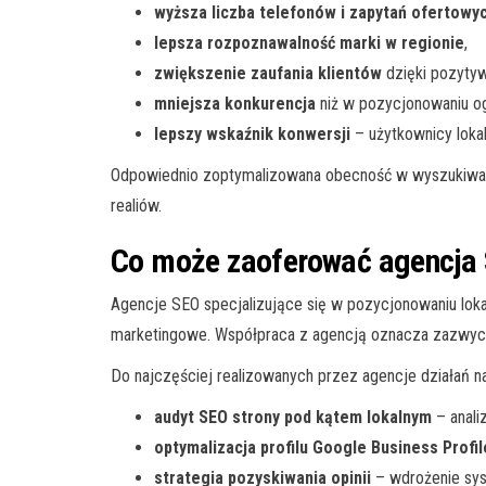
wyższa liczba telefonów i zapytań ofertowy
lepsza rozpoznawalność marki w regionie
,
zwiększenie zaufania klientów
dzięki pozyty
mniejsza konkurencja
niż w pozycjonowaniu og
lepszy wskaźnik konwersji
– użytkownicy lokal
Odpowiednio zoptymalizowana obecność w wyszukiwarce
realiów.
Co może zaoferować agencja 
Agencje SEO specjalizujące się w pozycjonowaniu lok
marketingowe. Współpraca z agencją oznacza zazwyczaj
Do najczęściej realizowanych przez agencje działań na
audyt SEO strony pod kątem lokalnym
– anali
optymalizacja profilu Google Business Profil
strategia pozyskiwania opinii
– wdrożenie sys