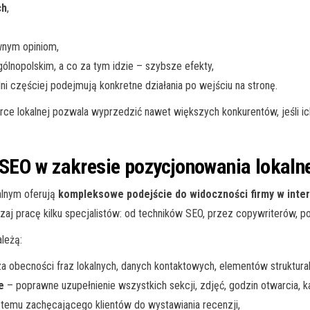
ch
,
wnym opiniom,
ólnopolskim, a co za tym idzie – szybsze efekty,
ni częściej podejmują konkretne działania po wejściu na stronę.
 lokalnej pozwala wyprzedzić nawet większych konkurentów, jeśli ich
SEO w zakresie pozycjonowania lokaln
alnym oferują
kompleksowe podejście do widoczności firmy w inte
 pracę kilku specjalistów: od techników SEO, przez copywriterów, po
leżą:
za obecności fraz lokalnych, danych kontaktowych, elementów struktura
e
– poprawne uzupełnienie wszystkich sekcji, zdjęć, godzin otwarcia, ka
temu zachęcającego klientów do wystawiania recenzji,