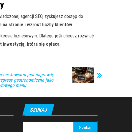
my
świadczonej agencji SEO, zyskujesz dostęp do
na stronie i wzrost liczby klientów
.
ukcesie biznesowym. Dlatego jeśli chcesz rozwijać
t inwestycją, która się opłaca
.
enie kawiarni jest naprawdę
spresy gastronomiczne jako
awowego menu
SZUKAJ
Szukaj: