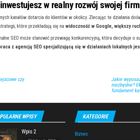
inwestujesz w realny rozwój swojej fir
nych kanałów dotarcia do klientów w okolicy. Zlecając te działania do
rategii, które przekładają się na
widoczność w Google, większy ruch 
jonalne SEO może stanowić przewagę konkurencyjną, która decyduje o s
raca z agencją SEO specjalizującą się w działaniach lokalnych jes
ejscowe czy
Jakie wyposaż
niezbędne? Ek
fundament k
PULARNE WPISY
KATEGORIE
Wpis 2
Biznes