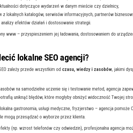
 aktualności dotyczące wydarzeń w danym mieście czy dzielnicy,
 z lokalnych katalogów, serwisów informacyjnych, partnerów biznesow
 analizy efektów działań i dostosowanie strategii.
rony www – przyspieszeniem jej ładowania, dostosowaniem do urządze
lecić lokalne SEO agencji?
 SEO zależy przede wszystkim od
czasu, wiedzy i zasobów
, jakimi dy
zasobów na samodzielne uczenie się i testowanie metod, agencja zapewn
 potrafią uniknąć błędów, które mogłyby obniżyć widoczność Twojej stro
. lokalna gastronomia, usługi medyczne, fryzjerstwo – agencja pomoże C
e mogą przesądzać o wyborze przez klienta.
fekty (np. wzrost telefonów czy odwiedzin), profesjonalna agencja mo