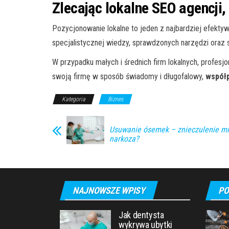
Zlecając lokalne SEO agencji, 
Pozycjonowanie lokalne to jeden z najbardziej efektyw
specjalistycznej wiedzy, sprawdzonych narzędzi oraz st
W przypadku małych i średnich firm lokalnych, profes
swoją firmę w sposób świadomy i długofalowy,
współp
Kategoria
Biznes
Usuwanie ósemek – znieczulenie mi
narkoza?
NAJNOWSZE WPISY
PO
Jak dentysta
wykrywa ubytki