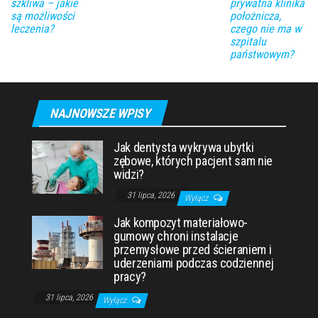
szkliwa – jakie
prywatna klinika
są możliwości
położnicza,
leczenia?
czego nie ma w
szpitalu
państwowym?
NAJNOWSZE WPISY
Jak dentysta wykrywa ubytki
zębowe, których pacjent sam nie
widzi?
31 lipca, 2026
Wyłącz
Jak kompozyt materiałowo-
gumowy chroni instalacje
przemysłowe przed ścieraniem i
uderzeniami podczas codziennej
pracy?
31 lipca, 2026
Wyłącz