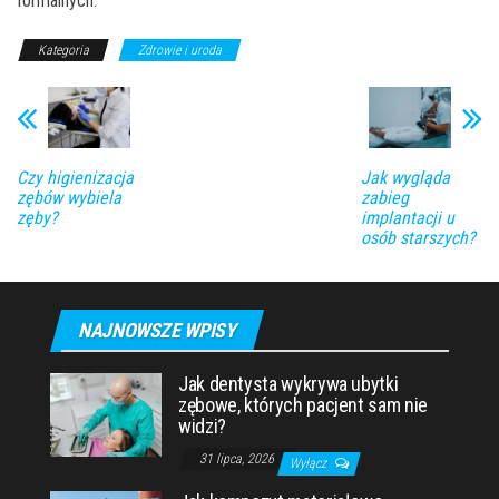
formalnych.
Kategoria
Zdrowie i uroda
Czy higienizacja
Jak wygląda
zębów wybiela
zabieg
zęby?
implantacji u
osób starszych?
NAJNOWSZE WPISY
Jak dentysta wykrywa ubytki
zębowe, których pacjent sam nie
widzi?
31 lipca, 2026
Wyłącz