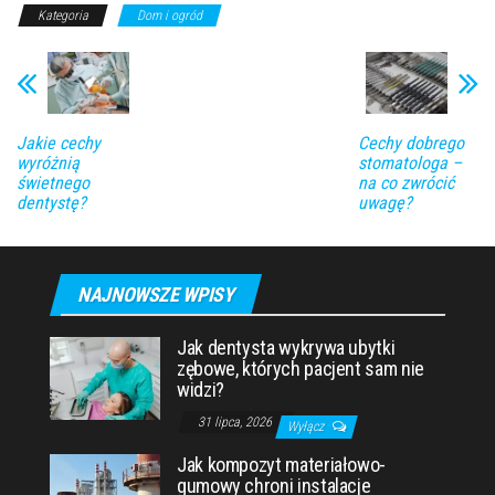
Kategoria
Dom i ogród
Jakie cechy
Cechy dobrego
wyróżnią
stomatologa –
świetnego
na co zwrócić
dentystę?
uwagę?
NAJNOWSZE WPISY
Jak dentysta wykrywa ubytki
zębowe, których pacjent sam nie
widzi?
31 lipca, 2026
Wyłącz
Jak kompozyt materiałowo-
gumowy chroni instalacje