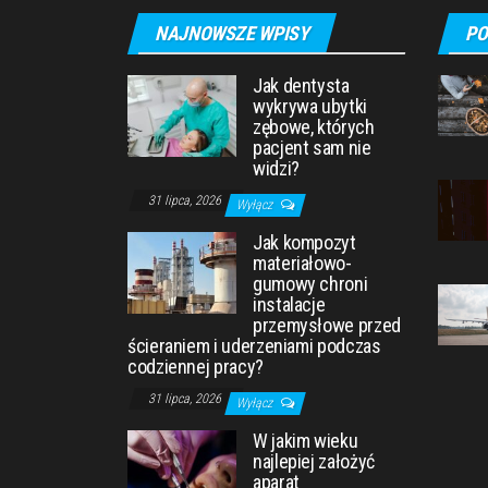
NAJNOWSZE WPISY
PO
Jak dentysta
wykrywa ubytki
zębowe, których
pacjent sam nie
widzi?
31 lipca, 2026
Wyłącz
Jak kompozyt
materiałowo-
gumowy chroni
instalacje
przemysłowe przed
ścieraniem i uderzeniami podczas
codziennej pracy?
31 lipca, 2026
Wyłącz
W jakim wieku
najlepiej założyć
aparat