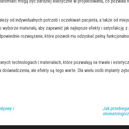
tomiast mogą być bardziej elastyczne w projektowaniu, co pozwala na
ależy od indywidualnych potrzeb i oczekiwań pacjenta, a także od miej
wyborze materiału, aby zapewnić jak najlepsze efekty i satysfakcję z 
powiednie rozwiązanie, które pozwoli mu odzyskać pełną funkcjonalno
ch technologiach i materiałach, które pozwalają na trwałe i estetyc
ga doświadczenia, ale efekty są tego warte. Dla wielu osób implanty zę
objawy i
Jak przebiega
stomatologicz