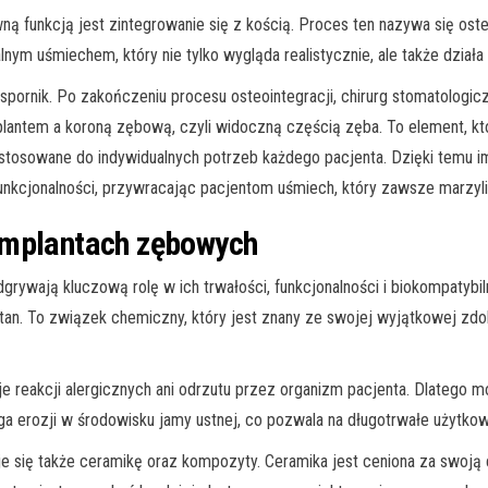
ą funkcją jest zintegrowanie się z kością. Proces ten nazywa się osteoi
lnym uśmiechem, który nie tylko wygląda realistycznie, ale także działa 
pornik. Po zakończeniu procesu osteointegracji, chirurg stomatologicz
lantem a koroną zębową, czyli widoczną częścią zęba. To element, któ
stosowane do indywidualnych potrzeb każdego pacjenta. Dzięki temu i
funkcjonalności, przywracając pacjentom uśmiech, który zawsze marzyli
implantach zębowych
rywają kluczową rolę w ich trwałości, funkcjonalności i biokompatybil
n. To związek chemiczny, który jest znany ze swojej wyjątkowej zdolno
je reakcji alergicznych ani odrzutu przez organizm pacjenta. Dlatego
lega erozji w środowisku jamy ustnej, co pozwala na długotrwałe użytko
 się także ceramikę oraz kompozyty. Ceramika jest ceniona za swoją es