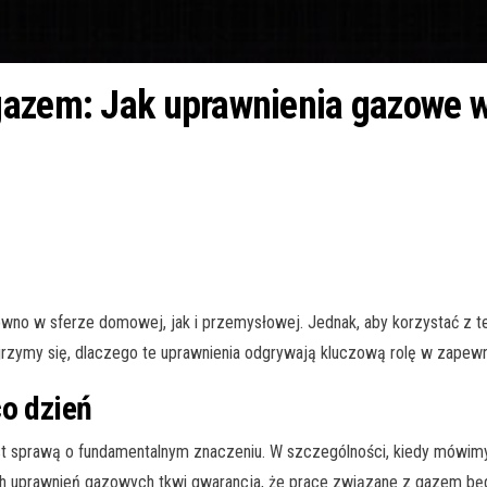
azem: Jak uprawnienia gazowe wp
wno w sferze domowej, jak i przemysłowej. Jednak, aby korzystać z 
rzymy się, dlaczego te uprawnienia odgrywają kluczową rolę w zapewn
co dzień
t sprawą o fundamentalnym znaczeniu. W szczególności, kiedy mówimy
ch uprawnień gazowych tkwi gwarancja, że prace związane z gazem