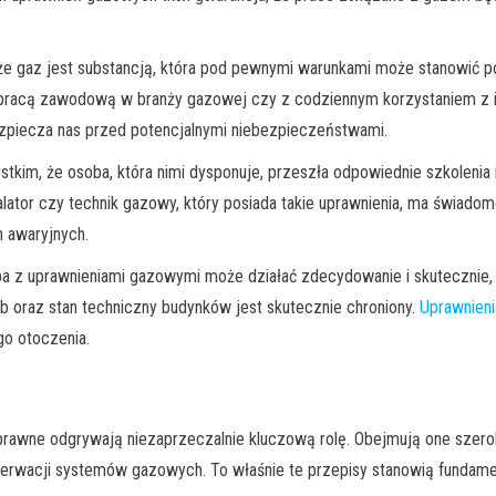
 gaz jest substancją, która pod pewnymi warunkami może stanowić pow
z pracą zawodową w branży gazowej czy z codziennym korzystaniem z 
zpiecza nas przed potencjalnymi niebezpieczeństwami.
im, że osoba, która nimi dysponuje, przeszła odpowiednie szkolenia 
lator czy technik gazowy, który posiada takie uprawnienia, ma świadom
 awaryjnych.
ba z uprawnieniami gazowymi może działać zdecydowanie i skutecznie,
sób oraz stan techniczny budynków jest skutecznie chroniony.
Uprawnien
go otoczenia.
 prawne odgrywają niezaprzeczalnie kluczową rolę. Obejmują one szerok
nserwacji systemów gazowych. To właśnie te przepisy stanowią fundame