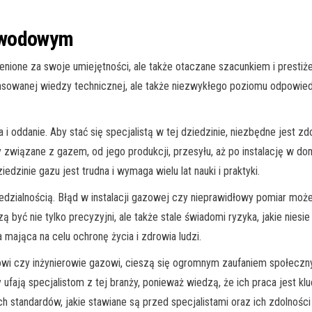
awodowym
 cenione za swoje umiejętności, ale także otaczane szacunkiem i prest
ansowanej wiedzy technicznej, ale także niezwykłego poziomu odpowi
 i oddanie. Aby stać się specjalistą w tej dziedzinie, niezbędne jest 
wiązane z gazem, od jego produkcji, przesyłu, aż po instalację w dom
edzinie gazu jest trudna i wymaga wielu lat nauki i praktyki.
ialnością. Błąd w instalacji gazowej czy nieprawidłowy pomiar może p
ą być nie tylko precyzyjni, ale także stale świadomi ryzyka, jakie nies
a mająca na celu ochronę życia i zdrowia ludzi.
zowi czy inżynierowie gazowi, cieszą się ogromnym zaufaniem społeczn
fają specjalistom z tej branży, ponieważ wiedzą, że ich praca jest k
tandardów, jakie stawiane są przed specjalistami oraz ich zdolności 