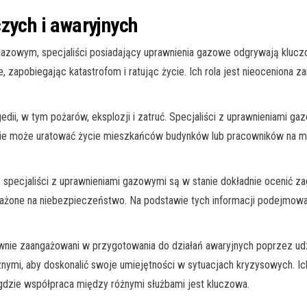
zych i awaryjnych
zowym, specjaliści posiadający uprawnienia gazowe odgrywają kluczową
, zapobiegając katastrofom i ratując życie. Ich rola jest nieoceniona 
edii, w tym pożarów, eksplozji i zatruć. Specjaliści z uprawnieniami g
łanie może uratować życie mieszkańców budynków lub pracowników na mi
specjaliści z uprawnieniami gazowymi są w stanie dokładnie ocenić za
arażone na niebezpieczeństwo. Na podstawie tych informacji podejmow
wnie zaangażowani w przygotowania do działań awaryjnych poprzez udz
nymi, aby doskonalić swoje umiejętności w sytuacjach kryzysowych. I
gdzie współpraca między różnymi służbami jest kluczowa.