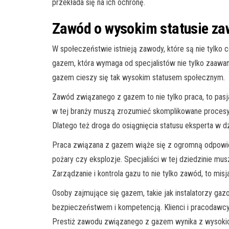
przekłada się na ich ochronę.
Zawód o wysokim statusie z
W społeczeństwie istnieją zawody, które są nie tylko
gazem, która wymaga od specjalistów nie tylko zaaw
gazem cieszy się tak wysokim statusem społecznym.
Zawód związanego z gazem to nie tylko praca, to pasja
w tej branży muszą zrozumieć skomplikowane procesy z
Dlatego też droga do osiągnięcia statusu eksperta w dzi
Praca związana z gazem wiąże się z ogromną odpowiedz
pożary czy eksplozje. Specjaliści w tej dziedzinie musz
Zarządzanie i kontrola gazu to nie tylko zawód, to misj
Osoby zajmujące się gazem, takie jak instalatorzy ga
bezpieczeństwem i kompetencją. Klienci i pracodawcy u
Prestiż zawodu związanego z gazem wynika z wysokich s